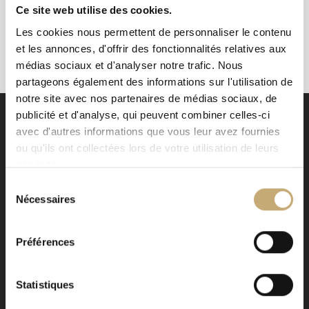
TOUT
RESTAURANT À GENÈVE
Ce site web utilise des cookies.
Les cookies nous permettent de personnaliser le contenu
et les annonces, d'offrir des fonctionnalités relatives aux
médias sociaux et d'analyser notre trafic. Nous
partageons également des informations sur l'utilisation de
notre site avec nos partenaires de médias sociaux, de
publicité et d'analyse, qui peuvent combiner celles-ci
avec d'autres informations que vous leur avez fournies
ou qu'ils ont collectées lors de votre utilisation de leurs
services.
Sélection
Signé EHG
Nécessaires
du
Avenue de la Paix 12
consentement
CH - 1202 Genève
Préférences
Newsletter
*
Statistiques