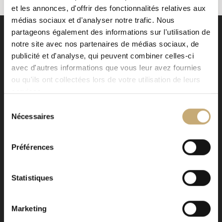
et les annonces, d'offrir des fonctionnalités relatives aux
médias sociaux et d'analyser notre trafic. Nous
partageons également des informations sur l'utilisation de
notre site avec nos partenaires de médias sociaux, de
publicité et d'analyse, qui peuvent combiner celles-ci
avec d'autres informations que vous leur avez fournies
ou qu'ils ont collectées lors de votre utilisation de leurs
Signé EHG
services.
Avenue de la Paix 12
Sélection
Nécessaires
CH - 1202 Genève
du
consentement
Newsletter
*
Préférences
Statistiques
SEND
Marketing
Alternative: