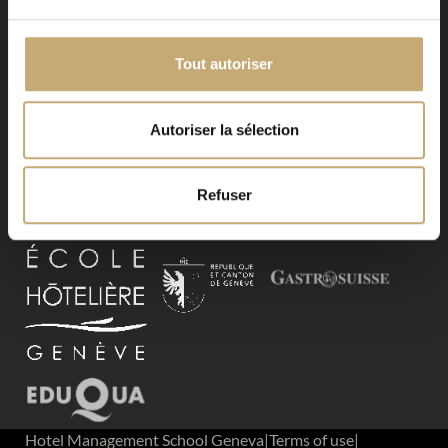
Tout autoriser
Autoriser la sélection
Event Types
Blog
Refuser
Contact
Hotel Management School Geneva
|
Terms of use
|