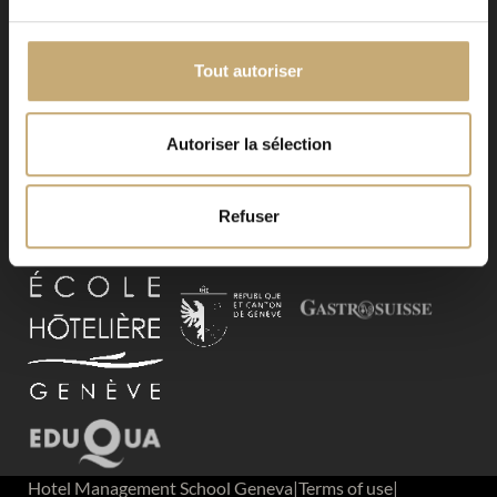
Tout autoriser
Autoriser la sélection
Event Types
Blog
Refuser
Contact
Hotel Management School Geneva
|
Terms of use
|