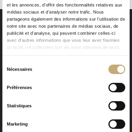
et les annonces, d'offrir des fonctionnalités relatives aux
médias sociaux et d'analyser notre trafic. Nous
partageons également des informations sur l'utilisation de
notre site avec nos partenaires de médias sociaux, de
publicité et d'analyse, qui peuvent combiner celles-ci
avec d'autres informations que vous leur avez fournies
ou qu'ils ont collectées lors de votre utilisation de leurs
Signé EHG
services.
Avenue de la Paix 12
Sélection
Nécessaires
CH - 1202 Genève
du
consentement
Newsletter
*
Préférences
Statistiques
SEND
Marketing
Alternative: