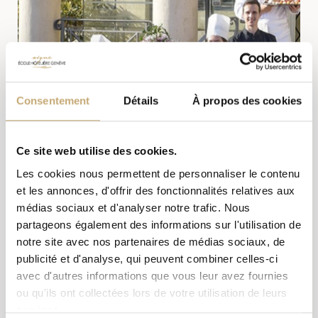
Consentement
Détails
À propos des cookies
Ce site web utilise des cookies.
Les cookies nous permettent de personnaliser le contenu
et les annonces, d'offrir des fonctionnalités relatives aux
médias sociaux et d'analyser notre trafic. Nous
Choosing a catering service in
partageons également des informations sur l'utilisation de
notre site avec nos partenaires de médias sociaux, de
Geneva
publicité et d'analyse, qui peuvent combiner celles-ci
avec d'autres informations que vous leur avez fournies
École Hôtelière de Genève's exclusive catering service
ou qu'ils ont collectées lors de votre utilisation de leurs
simplifies the planning of your receptions with a varied
menu and an experienced…
services.