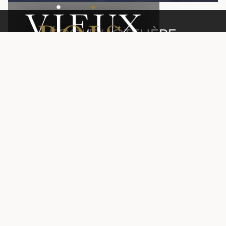
Signé EHG
Avenue de la Paix 12
CH - 1202 Genève
Newsletter
*
ENVOYER
Alternative: