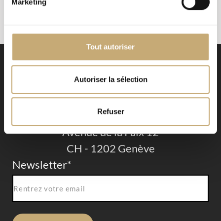
Marketing
Tout autoriser
Autoriser la sélection
Refuser
Signé EHG
Avenue de la Paix 12
CH - 1202 Genève
Newsletter
*