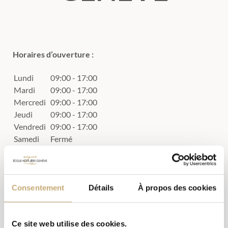
Horaires d’ouverture :
Lundi
09:00 - 17:00
Mardi
09:00 - 17:00
Mercredi
09:00 - 17:00
Jeudi
09:00 - 17:00
Vendredi
09:00 - 17:00
Samedi
Fermé
Dimanche
Fermé
Adresse :
Consentement
Détails
À propos des cookies
Avenue de La Paix 12
,
Genève
1202
,
Suisse
-
Téléphone:
+41229192419
Téléphone 2:
+41229192424
E-mail:
Ce site web utilise des cookies.