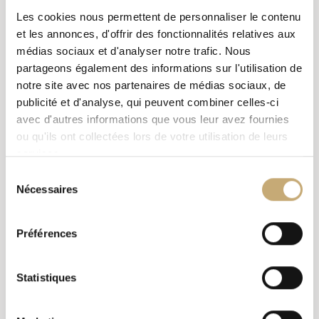
traiteur@ehg.ch
Les cookies nous permettent de personnaliser le contenu
et les annonces, d'offrir des fonctionnalités relatives aux
médias sociaux et d'analyser notre trafic. Nous
Direction :
partageons également des informations sur l'utilisation de
Saisissez votre code postal ou ville
notre site avec nos partenaires de médias sociaux, de
publicité et d'analyse, qui peuvent combiner celles-ci
avec d'autres informations que vous leur avez fournies
ou qu'ils ont collectées lors de votre utilisation de leurs
services.
Sélection
Nécessaires
du
Impossible de charger Google Maps
consentement
correctement sur cette page.
Préférences
OK
Ce site Web vous appartient ?
Statistiques